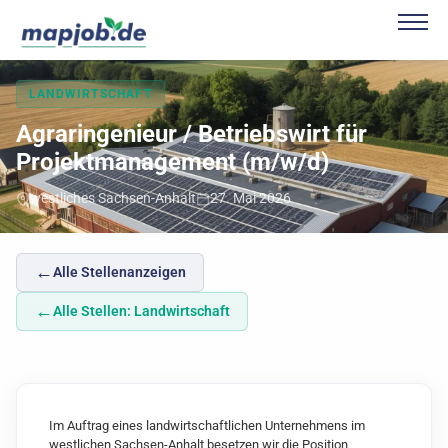
LANDWIRTSCHAFT
Agraringenieur / Betriebswirt für
Projektmanagement (m/w/d)
westliches Sachsen-Anhalt
27. Mai 2026
←
Alle Stellenanzeigen
←
Alle Stellen: Landwirtschaft
Im Auftrag eines landwirtschaftlichen Unternehmens im
westlichen Sachsen-Anhalt besetzen wir die Position