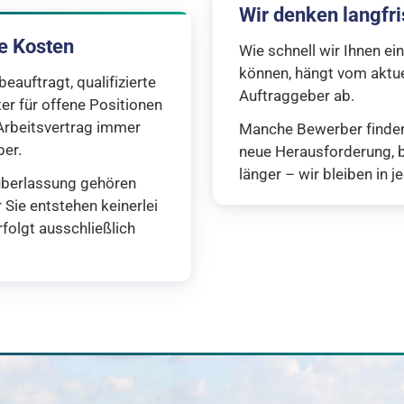
Wir denken langfri
ne Kosten
Wie schnell wir Ihnen e
können, hängt vom aktue
auftragt, qualifizierte
Auftraggeber ab.
er für offene Positionen
 Arbeitsvertrag immer
Manche Bewerber finden
ber.
neue Herausforderung, b
länger – wir bleiben in j
überlassung gehören
 Sie entstehen keinerlei
folgt ausschließlich