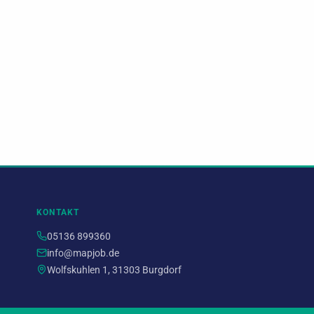
KONTAKT
05136 899360
info@mapjob.de
Wolfskuhlen 1, 31303 Burgdorf