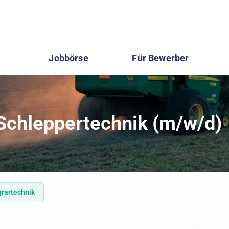
Jobbörse
Für Bewerber
chleppertechnik (m/w/d)
grartechnik