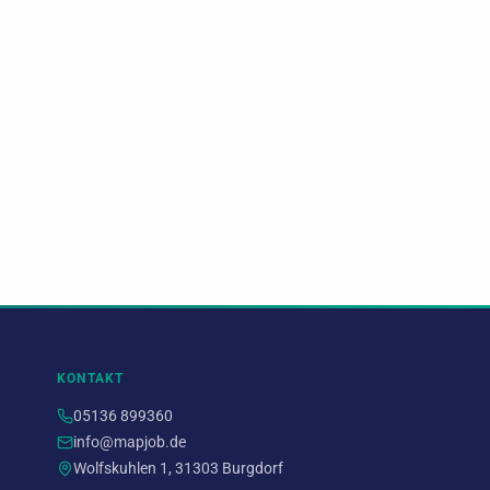
KONTAKT
05136 899360
info@mapjob.de
Wolfskuhlen 1, 31303 Burgdorf